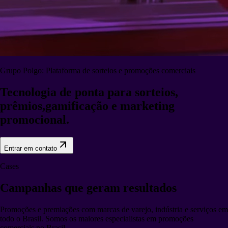
Grupo Polgo: Plataforma de sorteios e promoções comerciais
Tecnologia de ponta para sorteios,
prêmios,
gamificação e marketing
promocional.
Entrar em contato
Cases
Campanhas que
geram resultados
Promoções e premiações com marcas de varejo, indústria e serviços em
todo o Brasil. Somos os maiores especialistas em promoções
comerciais no Brasil.