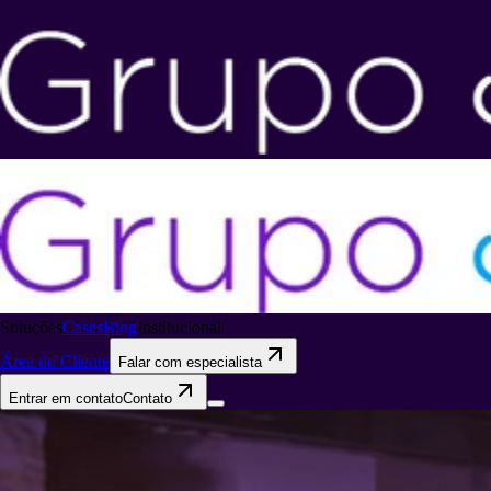
Soluções
Cases
Blog
Institucional
Área do Cliente
Falar com especialista
Entrar em contato
Contato