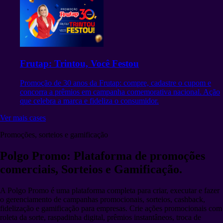
Frutap: Trintou, Você Festou
Promoção de 30 anos da Frutap: compre, cadastre o cupom e
concorra a prêmios em campanha comemorativa nacional. Ação
que celebra a marca e fideliza o consumidor.
Ver mais cases
Promoções, sorteios e gamificação
Polgo Promo
: Plataforma de promoções
comerciais, Sorteios e Gamificação.
A Polgo Promo é uma plataforma completa para criar, executar e fazer
o gerenciamento de campanhas promocionais, sorteios, cashback,
fidelização e gamificação para empresas. Crie ações promocionais com
roleta da sorte, raspadinha digital, prêmios instantâneos, troca de