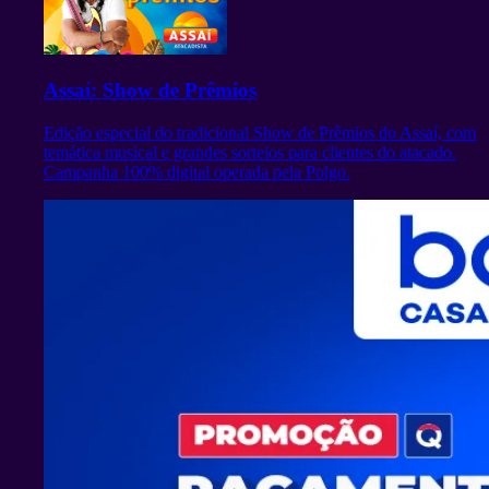
Assaí: Show de Prêmios
Edição especial do tradicional Show de Prêmios do Assaí, com
temática musical e grandes sorteios para clientes do atacado.
Campanha 100% digital operada pela Polgo.