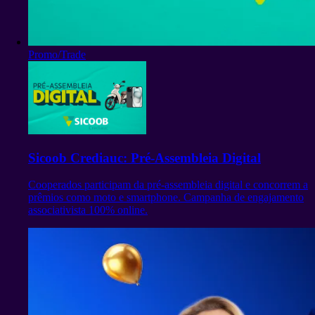
Promo/Trade
Sicoob Crediauc: Pré-Assembleia Digital
Cooperados participam da pré-assembleia digital e concorrem a
prêmios como moto e smartphone. Campanha de engajamento
associativista 100% online.