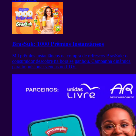
BrasSuk: 1000 Prêmios Instantâneos
Mil prêmios instantâneos na compra de refrescos BrasSuk: o
consumidor descobre na hora se ganhou. Campanha dinâmica
para impulsionar vendas no PDV.